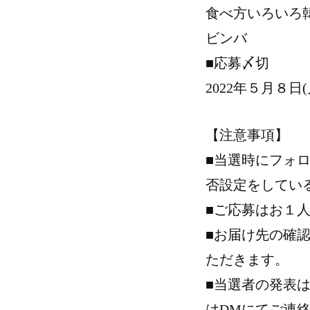
食べ方いろいろ
ビンバ
■応募〆切
2022年５月８日
【注意事項】
■当選時にフォ
否設定をしてい
■ご応募はお１
■お届け先の確
ただきます。
■当選者の発表
はDMにてご連