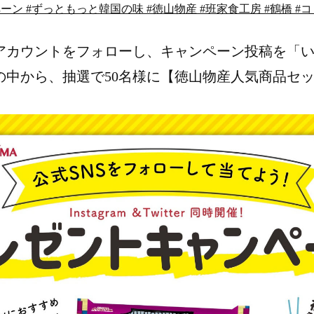
ン #ずっともっと韓国の味 #徳山物産 #班家食工房 #鶴橋 #
アカウントをフォローし、キャンペーン投稿を「
の中から、抽選で50名様に【徳山物産人気商品セ