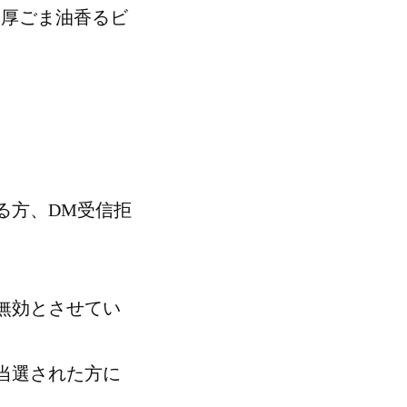
濃厚ごま油香るビ
る方、DM受信拒
無効とさせてい
当選された方に