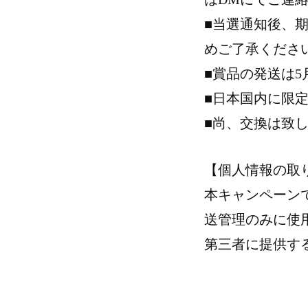
■当選通知後、
めご了承くださ
■賞品の発送は5
■日本国内に限
■尚、交換は致
【個人情報の取
本キャンペーン
送管理のみに使
第三者に提供す