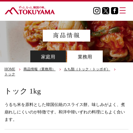
家庭用
業務用
HOME
商品情報（業務用）
もち類（トック・トッポギ）
トック
トック 1kg
うるち米を原料とした韓国伝統のスライス餅。味しみがよく、煮
崩れしにくいのが特徴です。和洋中韓いずれの料理にもよく合い
ます。