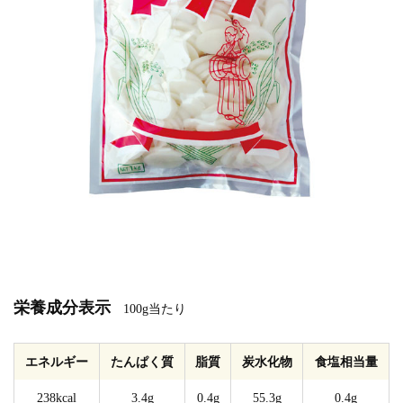
栄養成分表示
100g当たり
エネルギー
たんぱく質
脂質
炭水化物
食塩相当量
238kcal
3.4g
0.4g
55.3g
0.4g