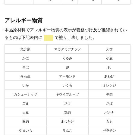
アレルギー物質
本品原材料でアレルギー物質の表示が義務づけ及び推奨されてい
るものは下記表内に
で塗り、表しました。
魚介類
マカダミアナッツ
えび
かに
くるみ
小麦
そば
卵
乳
落花生
アーモンド
あわび
いか
いくら
オレンジ
カシューナッツ
キウイフルーツ
牛肉
ごま
さけ
さば
大豆
鶏肉
バナナ
豚肉
まつたけ
もも
やまいも
りんご
ゼラチン