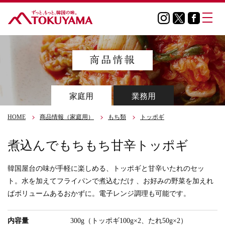
家庭用
業務用
HOME
商品情報（家庭用）
もち類
トッポギ
煮込んでもちもち甘辛トッポギ
韓国屋台の味が手軽に楽しめる、トッポギと甘辛いたれのセッ
ト。水を加えてフライパンで煮込むだけ 、お好みの野菜を加えれ
ばボリュームあるおかずに。電子レンジ調理も可能です。
内容量
300g（トッポギ100g×2、たれ50g×2）