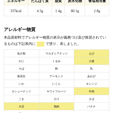
エネルギー
たんぱく質
脂質
炭水化物
食塩相当量
337kcal
4.5g
1.4g
80.1g
2.8g
アレルギー物質
本品原材料でアレルギー物質の表示が義務づけ及び推奨されてい
るものは下記表内に
で塗り、表しました。
魚介類
マカダミアナッツ
えび
かに
くるみ
小麦
そば
卵
乳
落花生
アーモンド
あわび
いか
いくら
オレンジ
カシューナッツ
キウイフルーツ
牛肉
ごま
さけ
さば
大豆
鶏肉
バナナ