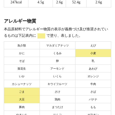
247kcal
4.5g
2.6g
52.4g
2.6g
アレルギー物質
本品原材料でアレルギー物質の表示が義務づけ及び推奨されてい
るものは下記表内に
で塗り、表しました。
魚介類
マカダミアナッツ
えび
かに
くるみ
小麦
そば
卵
乳
落花生
アーモンド
あわび
いか
いくら
オレンジ
カシューナッツ
キウイフルーツ
牛肉
ごま
さけ
さば
大豆
鶏肉
バナナ
豚肉
まつたけ
もも
やまいも
りんご
ゼラチン