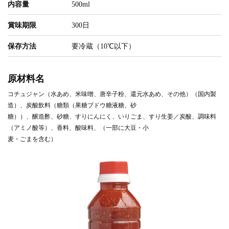
内容量
500ml
賞味期限
300日
保存方法
要冷蔵（10℃以下）
原材料名
コチュジャン（水あめ、米味噌、唐辛子粉、還元水あめ、その他）（国内製
造）、炭酸飲料（糖類（果糖ブドウ糖液糖、砂
糖））、醸造酢、砂糖、すりにんにく、いりごま、すり生姜／炭酸、調味料
（アミノ酸等）、香料、酸味料、（一部に大豆・小
麦・ごまを含む）