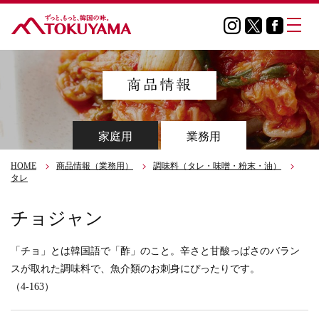
家庭用
業務用
HOME
商品情報（業務用）
調味料（タレ・味噌・粉末・油）
タレ
チョジャン
「チョ」とは韓国語で「酢」のこと。辛さと甘酸っぱさのバラン
スが取れた調味料で、魚介類のお刺身にぴったりです。
（4-163）