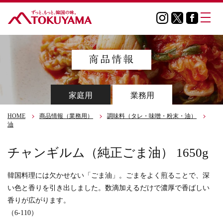
家庭用
業務用
HOME
商品情報（業務用）
調味料（タレ・味噌・粉末・油）
油
チャンギルム（純正ごま油） 1650g
韓国料理には欠かせない「ごま油」。ごまをよく煎ることで、深
い色と香りを引き出しました。数滴加えるだけで濃厚で香ばしい
香りが広がります。
（6-110）