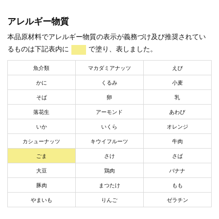
アレルギー物質
本品原材料でアレルギー物質の表示が義務づけ及び推奨されてい
るものは下記表内に
で塗り、表しました。
魚介類
マカダミアナッツ
えび
かに
くるみ
小麦
そば
卵
乳
落花生
アーモンド
あわび
いか
いくら
オレンジ
カシューナッツ
キウイフルーツ
牛肉
ごま
さけ
さば
大豆
鶏肉
バナナ
豚肉
まつたけ
もも
やまいも
りんご
ゼラチン