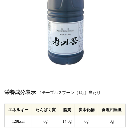
栄養成分表示
1テーブルスプーン（14g）当たり
エネルギー
たんぱく質
脂質
炭水化物
食塩相当量
129kcal
0g
14.0g
0g
0g