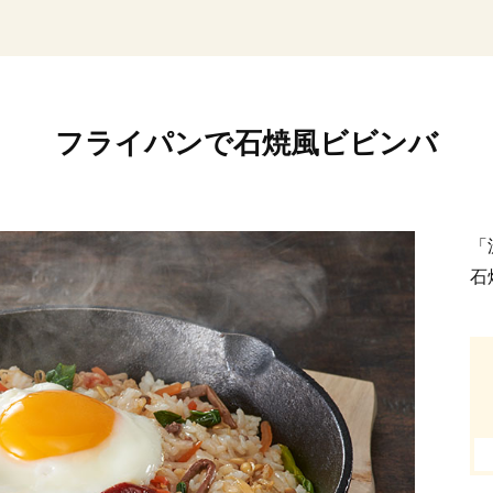
フライパンで石焼風ビビンバ
「
石