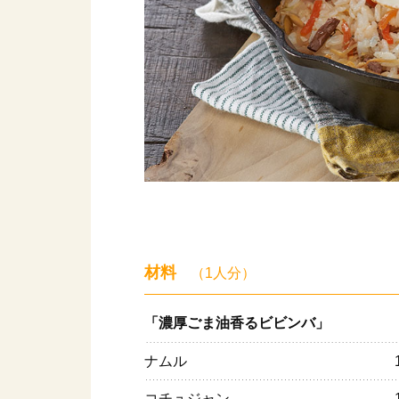
材料
（1人分）
「濃厚ごま油香るビビンバ」
ナムル
コチュジャン