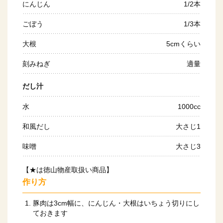
にんじん
1/2本
ごぼう
1/3本
大根
5cmくらい
刻みねぎ
適量
だし汁
水
1000cc
和風だし
大さじ1
味噌
大さじ3
【★は徳山物産取扱い商品】
作り方
豚肉は3cm幅に、にんじん・大根はいちょう切りにし
ておきます