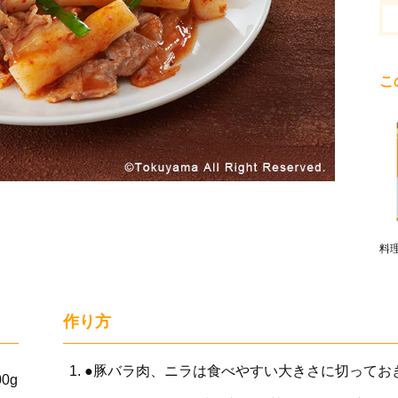
こ
料
作り方
●豚バラ肉、ニラは食べやすい大きさに切ってお
00g