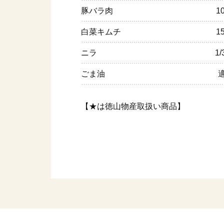
豚バラ肉
1
白菜キムチ
1
ニラ
1
ごま油
【★は徳山物産取扱い商品】