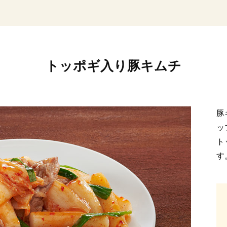
トッポギ入り豚キムチ
豚
ッ
ト
す