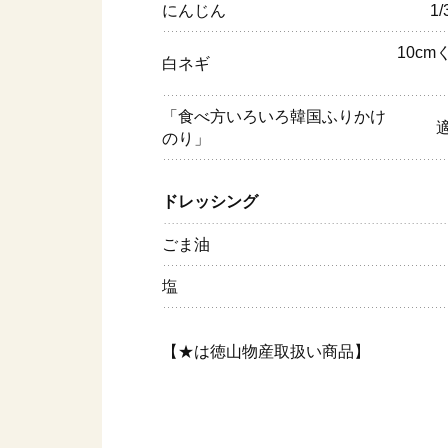
にんじん
1
10cm
白ネギ
「食べ方いろいろ韓国ふりかけ
のり」
ドレッシング
ごま油
塩
【★は徳山物産取扱い商品】