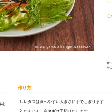
こ
食
か
作り方
レタスは食べやすい大きさに手でちぎります
4枚
にんじん、白ネギは千切りにします