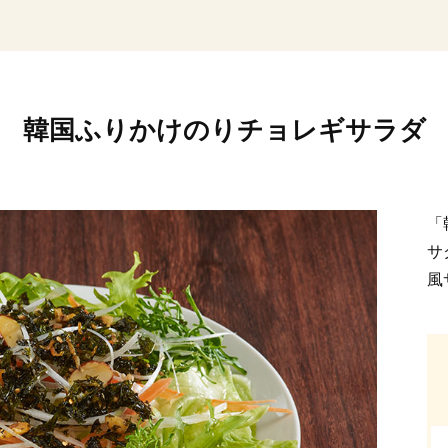
韓国ふりかけのりチョレギサラダ
「
サ
風