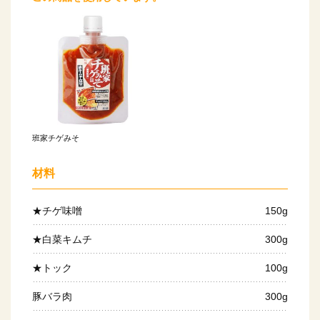
班家チゲみそ
材料
★チゲ味噌
150g
★白菜キムチ
300g
★トック
100g
豚バラ肉
300g