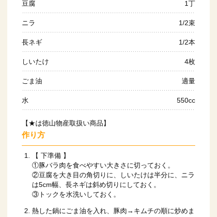
豆腐
1丁
ニラ
1/2束
長ネギ
1/2本
しいたけ
4枚
ごま油
適量
水
550cc
【★は徳山物産取扱い商品】
作り方
【 下準備 】
①豚バラ肉を食べやすい大きさに切っておく。
②豆腐を大き目の角切りに、しいたけは半分に、ニラ
は5cm幅、長ネギは斜め切りにしておく。
③トックを水洗いしておく。
熱した鍋にごま油を入れ、豚肉→キムチの順に炒めま