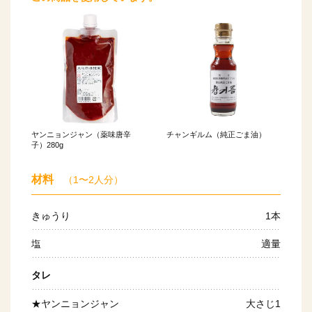
ヤンニョンジャン（薬味唐辛
チャンギルム（純正ごま油）
子）280g
材料
（1〜2人分）
きゅうり
1本
塩
適量
タレ
★ヤンニョンジャン
大さじ1