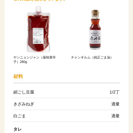
ヤンニョンジャン（薬味唐辛
チャンギルム（純正ごま油）
子）280g
材料
絹ごし豆腐
1/2丁
きざみねぎ
適量
白ごま
適量
タレ