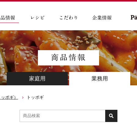
家庭用
業務用
トッポギ）
トッポギ