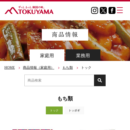
家庭用
業務用
HOME
商品情報（家庭用）
もち類
トック
もち類
トック
トッポギ