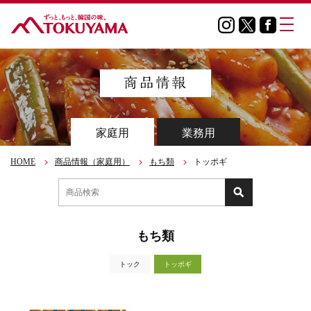
家庭用
業務用
HOME
商品情報（家庭用）
もち類
トッポギ
もち類
トック
トッポギ